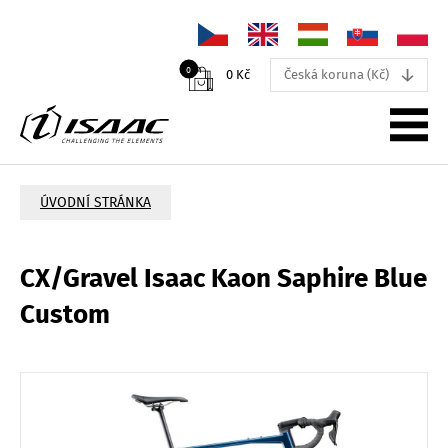
↓
0
0 Kč
Česká koruna (Kč)
PRODUKTY
ÚVODNÍ STRÁNKA
NOVINKY
CX/Gravel Isaac Kaon Saphire Blue
PODPORA
Custom