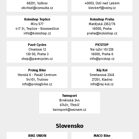
68201, Vyškov
40003, Ústí nad Labem
obchod@consulta.cz
kleckerf@volny.cz
Koloshop Teplice
Koloshop Praha
Míru 577
Matějská 2352/76
417 31, Teplice - Novosedlice
16000, Praha
info@koloshop.cz
praha@koloshop.cz
Pavé Cycles
PICSTOP
Chvalova 12
Na lužci 10/226
130 00, Praha 3
16000, Praha 6
shop@pavecycles.cz
info@picstop.cz
Prolog Bike
Ráj Kol
Horská 6 - Pasáž Centrum
Smetanova 2348
54101, Trutnov
27201, Kladno
info@prologbike.cz
info@raj-kol.cz
Twinsport
Brněnská 344
67401, Třebíč
twinsport@seznam.cz
Slovensko
BIKE UNION
MACO Bike