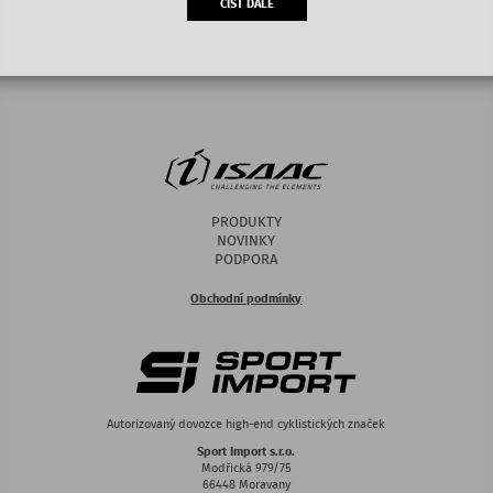
ČÍST DÁLE
PRODUKTY
NOVINKY
PODPORA
Obchodní podmínky
Autorizovaný dovozce high-end cyklistických značek
Sport Import s.r.o.
Modřická 979/75
66448 Moravany