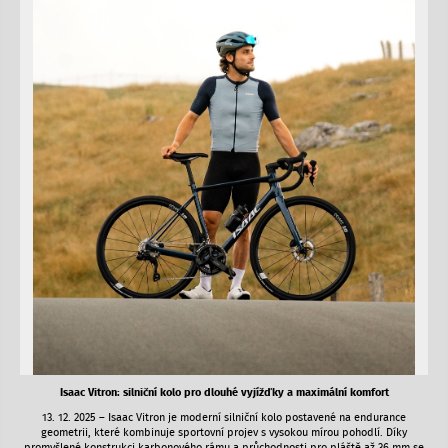
Isaac Vitron: silniční kolo pro dlouhé vyjížďky a maximální komfort
13. 12. 2025 – Isaac Vitron je moderní silniční kolo postavené na endurance
geometrii, které kombinuje sportovní projev s vysokou mírou pohodlí. Díky
promyšlené konstrukci karbonového rámu a průchodnosti pro pláště až 36 mm se