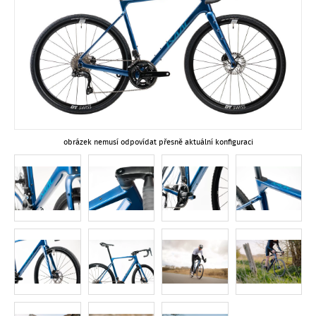
obrázek nemusí odpovídat přesně aktuální konfiguraci