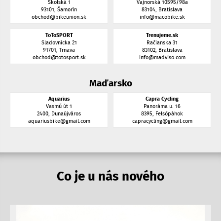
Školská 1
Vajnorská 10595/98a
93101, Šamorín
83104, Bratislava
obchod@bikeunion.sk
info@macobike.sk
ToToSPORT
Trenujeme.sk
Sladovnícka 21
Račianska 31
91701, Trnava
83102, Bratislava
obchod@totosport.sk
info@madviso.com
Maďarsko
Aquarius
Capra Cycling
Vasmű út 1
Panoráma u. 16
2400, Dunaújváros
8395, Felsőpáhok
aquariusbike@gmail.com
capracycling@gmail.com
Co je u nás nového