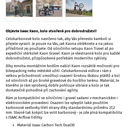
Objevte Isaac Kaon, kolo stvořené pro dobrodružství!
Celokarbonové kolo navrženo tak, aby Vás přeneslo kamkoli si
přejete vyrazit. Je pouze na Vás, jak Kaona obléknete a na jakou
příležitost jej použijete. Od silničního setupu Kaon Travel až po
expediční stěrkolet Kaon Gravel. Kaon je všestranné kolo pro každé
dobrodružství, přizpůsobené potřebám moderního cyklisty.
Díky mnoha montážním bodům nabízí Kaon rozsáhlé možnosti pro
bikepacking nebo městské užití. Celokarbonová vidlice i rám s
velkou průchodností umožňují osazení širokou škálou plášťů a kol
od silničních až po široké gravelové do horšího terénu. Materiál, te
kterého je rám vyrobený, dobře pohlcuje vibrace a kolo je tak
dostatečně pohodlné při zachování agility.
Rám je kompatibilní se silničními i gravel sadami v mechanickém i
elektronickém provedení. Osazení lze vylepšit také použitím
karbonové sedlovky třetí strany díky standardnímu průměru 27,2
mm. Stejně tak kokpit lze volit karbonový - je zde plná kompatibilita
s ISAAC Airflow řidítky.
Materiál Isaac Carbon Tech Dual30