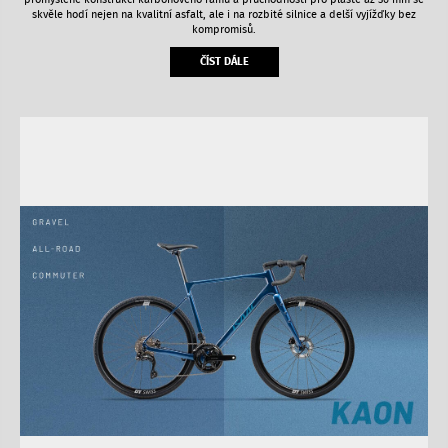
skvěle hodí nejen na kvalitní asfalt, ale i na rozbité silnice a delší vyjížďky bez
kompromisů.
ČÍST DÁLE