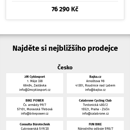
76 290 Kč
Najděte si nejbližšího prodejce
Česko
2M Cyklosport
Bajka.cz
1. Máje 338
Arnoštova 98
66484, Zastávka
41301, Roudnice nad Labem
info@2mcyklosport.cz
info@bajka.cz
BIKE POWER
Calabrone Cycling Club
Čs. armády 99/7
Tvrdonická 480/2
57101, Moravská Třebová
15521, Praha - Zličín
info@bikepower.cz
info@calabrone.cz
Consulta Bürotechnik
FUN BIKE
Cukrovarská 519/20
Národního odboje 598/7