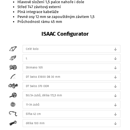
Hlavové složení 1,5 palce nahoře i dole
Střed T47 závitový externí
Plná integrace kabeláže
Pevné osy 12 mm se zapouštěným závitem 1,5
Průchodnost rámu 45 mm
ISAAC Configurator
↓
Celé kolo
↓
L
↓
Shimano 105
↓
DT Swiss E1800 DB 30 mm
↓
DT Swiss 370 OEM
↓
50/34 zubů, délka 172,5 mm
↓
11-34 zubů
↓
šířka 42 cm
↓
délka 100 mm