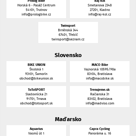
Prolog Bike
Ráj Kol
Horská 6 - Pasáž Centrum
Smetanova 2348
54101, Trutnov
27201, Kladno
info@prologbike.cz
info@raj-kol.cz
Twinsport
Brněnská 344
67401, Třebíč
twinsport@seznam.cz
Slovensko
BIKE UNION
MACO Bike
Školská 1
Vajnorská 10595/98a
93101, Šamorín
83104, Bratislava
obchod@bikeunion.sk
info@macobike.sk
ToToSPORT
Trenujeme.sk
Sladovnícka 21
Račianska 31
91701, Trnava
83102, Bratislava
obchod@totosport.sk
info@madviso.com
Maďarsko
Aquarius
Capra Cycling
Vasmű út 1
Panoráma u. 16